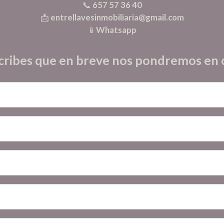
📞
657 57 36 40
📩
entrellavesinmobiliaria@gmail.com
📱
Whatsapp
cribes que en breve nos pondremos en