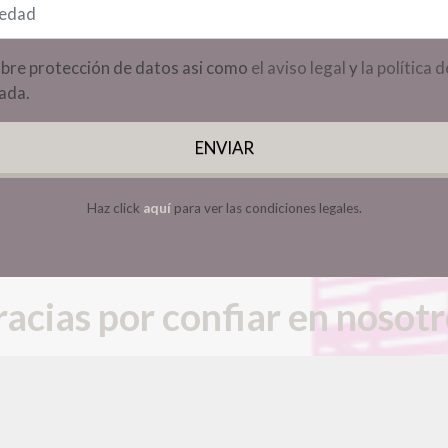
He leído y acepto la información básica sobre protección de datos asi como
el aviso legal
y
la política 
zada.
ENVIAR
Haz click
aquí
para ver las condiciones legales.
acias por confiar en nosot